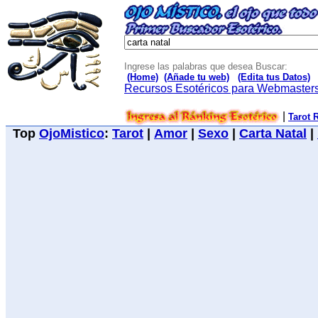
Ingrese las palabras que desea Buscar:
(Home)
(Añade tu web)
(Edita tus Datos)
Recursos Esotéricos para Webmaster
|
Tarot 
Top
OjoMistico
:
Tarot
|
Amor
|
Sexo
|
Carta Natal
|