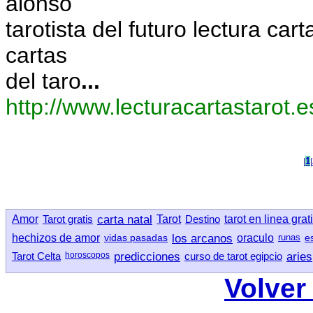
alonso
tarotista del futuro lectura cart
cartas
del taro
...
http://www.lecturacartastarot.e
|
1
|
Amor
Tarot gratis
carta natal
Tarot
Destino
tarot en linea grat
hechizos de amor
vidas pasadas
los arcanos
oraculo
runas
e
Tarot Celta
horoscopos
predicciones
curso de tarot egipcio
aries
Volver 