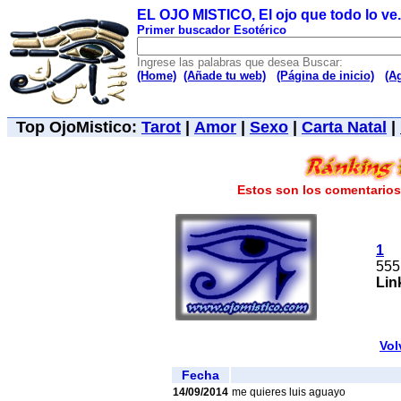
EL OJO MISTICO, El ojo que todo lo ve..
Primer buscador Esotérico
Ingrese las palabras que desea Buscar:
(Home)
(Añade tu web)
(Página de inicio)
(A
Top OjoMistico:
Tarot
|
Amor
|
Sexo
|
Carta Natal
|
Estos son los comentarios 
1
555
Lin
Vol
Fecha
14/09/2014
me quieres luis aguayo