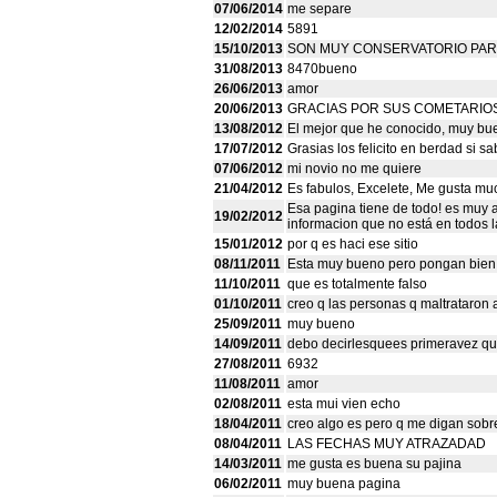
07/06/2014
me separe
12/02/2014
5891
15/10/2013
SON MUY CONSERVATORIO PAR
31/08/2013
8470bueno
26/06/2013
amor
20/06/2013
GRACIAS POR SUS COMETARIO
13/08/2012
El mejor que he conocido, muy bue
17/07/2012
Grasias los felicito en berdad si s
07/06/2012
mi novio no me quiere
21/04/2012
Es fabulos, Excelete, Me gusta mu
Esa pagina tiene de todo! es muy a
19/02/2012
informacion que no está en todos 
15/01/2012
por q es haci ese sitio
08/11/2011
Esta muy bueno pero pongan bien lo
11/10/2011
que es totalmente falso
01/10/2011
creo q las personas q maltrataron
25/09/2011
muy bueno
14/09/2011
debo decirlesquees primeravez que
27/08/2011
6932
11/08/2011
amor
02/08/2011
esta mui vien echo
18/04/2011
creo algo es pero q me digan sobr
08/04/2011
LAS FECHAS MUY ATRAZADAD
14/03/2011
me gusta es buena su pajina
06/02/2011
muy buena pagina