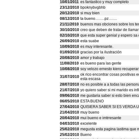
10/01/2011
es fantastico y muy completo
23/12/2010
bpoknybvgbhb
20/12/2010
si muy bien
08/12/2010
ta bueno..........pz.........
21/11/2010
buenos mas obciones sobre los t
30/10/2010
creo que deben de tratar de llama
02/10/2010
que esta super genial y espero sa
26/09/2010
esta suabe
10/09/2010
es muy interesante.
01/09/2010
gracias por la ilustración
20/08/2010
amor y trabajo
11/08/2010
es bueno para las gente
10/08/2010
soy velozo ernesto kiero recupera
ok rico encontrar cosas positivas 
31/07/2010
esta escasa
28/07/2010
no es posible a a todas las perso
21/07/2010
yo quiero saber si mi marido es infi
09/06/2010
me gustaria saber si esto bien en
06/05/2010
ESTA BUENO
27/04/2010
QUISIERA SABER SI ES VERDA 
21/04/2010
muy bueno
20/04/2010
mui bueno e imtrresante
04/03/2010
excelente
25/02/2010
megusta esta pagina lastima que 
25/02/2010
Bueno