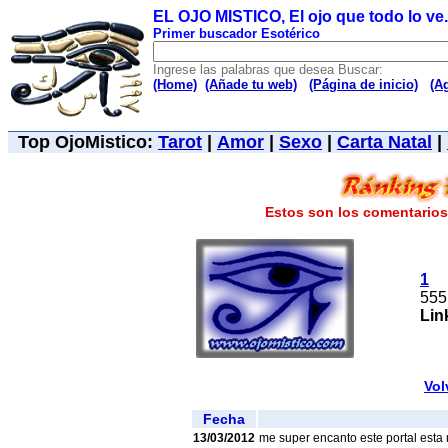
EL OJO MISTICO, El ojo que todo lo ve..
Primer buscador Esotérico
Ingrese las palabras que desea Buscar:
(Home)
(Añade tu web)
(Página de inicio)
(A
Top OjoMistico:
Tarot
|
Amor
|
Sexo
|
Carta Natal
|
Estos son los comentarios 
1
555
Lin
Vol
Fecha
13/03/2012
me super encanto este portal esta