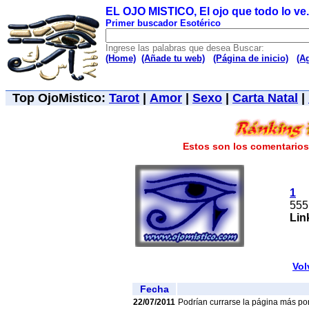
EL OJO MISTICO, El ojo que todo lo ve..
Primer buscador Esotérico
Ingrese las palabras que desea Buscar:
(Home)
(Añade tu web)
(Página de inicio)
(A
Top OjoMistico:
Tarot
|
Amor
|
Sexo
|
Carta Natal
|
Estos son los comentarios 
1
555
Lin
Vol
Fecha
22/07/2011
Podrían currarse la página más por