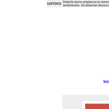
Debería daros vergüenza la manera
11/07/2011
sentimientos. Os deberían denunci
Vol